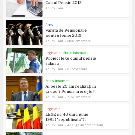
Calcul Pensie 2019
Acum 8 ani
Pensii
Varsta de Pensionare
pentru femei 2019
Acum 9 ani
880 Comentarii
Legislatie
•
Stiri si informatii
Proiect lege cumul pensie
salariu
Acum 5 ani
8 Comentarii
Stiri si informatii
Ai peste 20 ani realizați în
grupe ? Pensia ta crește !
Acum 8 ani
276 Comentarii
Legislatie
LEGE nr. 40 din 1 iunie
1991 (*republicata*) .
Acum 8 ani
Adaugă un comentariu