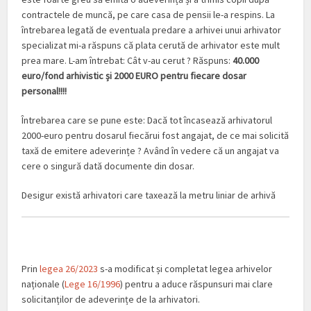
contractele de muncă, pe care casa de pensii le-a respins. La
întrebarea legată de eventuala predare a arhivei unui arhivator
specializat mi-a răspuns că plata cerută de arhivator este mult
prea mare. L-am întrebat: Cât v-au cerut ? Răspuns:
40.000
euro/fond arhivistic și 2000 EURO pentru fiecare dosar
personal!!!!
Întrebarea care se pune este: Dacă tot încasează arhivatorul
2000-euro pentru dosarul fiecărui fost angajat, de ce mai solicită
taxă de emitere adeverințe ? Având în vedere că un angajat va
cere o singură dată documente din dosar.
Desigur există arhivatori care taxează la metru liniar de arhivă
Prin
legea 26/2023
s-a modificat și completat legea arhivelor
naționale (
Lege 16/1996
) pentru a aduce răspunsuri mai clare
solicitanților de adeverințe de la arhivatori.