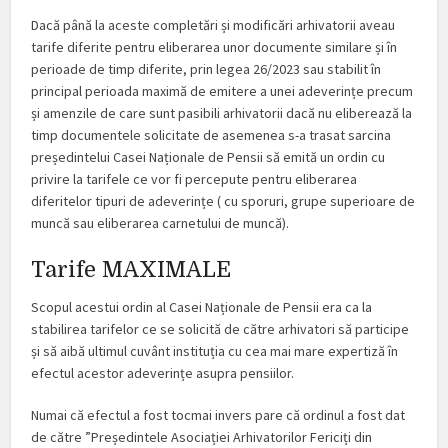
Dacă până la aceste completări și modificări arhivatorii aveau
tarife diferite pentru eliberarea unor documente similare și în
perioade de timp diferite, prin legea 26/2023 sau stabilit în
principal perioada maximă de emitere a unei adeverințe precum
și amenzile de care sunt pasibili arhivatorii dacă nu eliberează la
timp documentele solicitate de asemenea s-a trasat sarcina
președintelui Casei Naționale de Pensii să emită un ordin cu
privire la tarifele ce vor fi percepute pentru eliberarea
diferitelor tipuri de adeverințe ( cu sporuri, grupe superioare de
muncă sau eliberarea carnetului de muncă).
Tarife MAXIMALE
Scopul acestui ordin al Casei Naționale de Pensii era ca la
stabilirea tarifelor ce se solicită de către arhivatori să participe
și să aibă ultimul cuvânt instituția cu cea mai mare expertiză în
efectul acestor adeverințe asupra pensiilor.
Numai că efectul a fost tocmai invers pare că ordinul a fost dat
de către ”Președintele Asociației Arhivatorilor Fericiți din