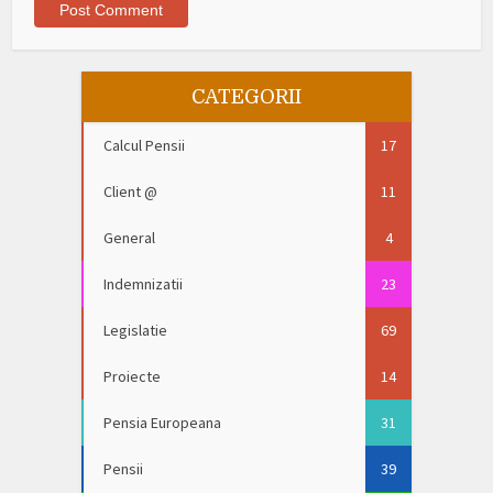
CATEGORII
Calcul Pensii
17
Client @
11
General
4
Indemnizatii
23
Legislatie
69
Proiecte
14
Pensia Europeana
31
Pensii
39