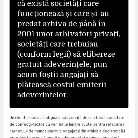
că există societăți care
funcționează și care și-au
predat arhiva de până în
2001 unor arhivatori privați,
societăți care trebuiau
(conform legii) să elibereze
gratuit adeverințele, pun
acum foștii angajați să
plătească costul emiterii
adeverințelor.
Un client trebuia să obțină o adeverință de la o fostă societate
de confecții-textile cu veniturile lunare avute pentru refacerea
carnetului de muncă pierdut. Angajatul din arhivă a declarat că-i
este foarte greu să emită o adeverință și a trimis copii după