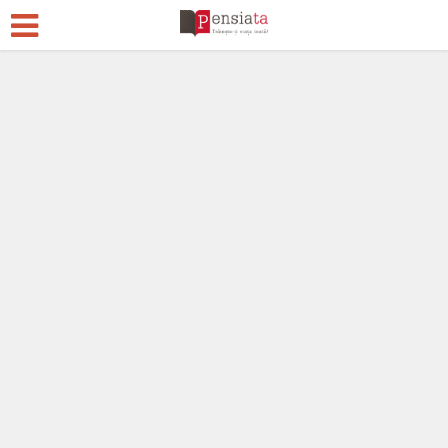
Legislatie
Stiri si informatii
Acum 3 ani
Adaugă un comentariu
100.740 vizualizări
26 min. timp de citire