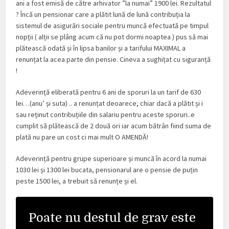
ani a fost emisă de către arhivator ”la numai” 1900 lei. Rezultatul
? Încă un pensionar care a plătit lună de lună contribuția la
sistemul de asigurări sociale pentru muncă efectuată pe timpul
nopții ( alții se plâng acum că nu pot dormi noaptea ) pus să mai
plătească odată și în lipsa banilor și a tarifului MAXIMAL a
renunțat la acea parte din pensie. Cineva a sughițat cu siguranță
!
Adeverință eliberată pentru 6 ani de sporuri la un tarif de 630
lei…(anu’ și suta) .. a renunțat deoarece, chiar dacă a plătit și i
sau reținut contribuțiile din salariu pentru aceste sporuri..e
cumplit să plătească de 2 două ori iar acum bătrân fiind suma de
plată nu pare un cost ci mai mult O AMENDĂ!
Adeverință pentru grupe superioare și muncă în acord la numai
1030 lei și 1300 lei bucata, pensionarul are o pensie de puțin
peste 1500 lei, a trebuit să renunțe și el.
Poate nu destul de grav este