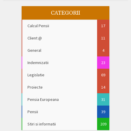
CATEGORII
Calcul Pensii
17
Client @
11
General
4
Indemnizatii
23
Legislatie
69
Proiecte
14
Pensia Europeana
31
Pensii
39
Stiri si informatii
209