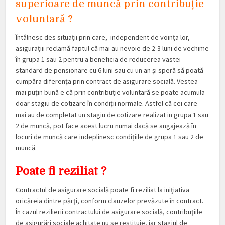
superioare de muncă prin contribuție
voluntară ?
Întâlnesc des situații prin care, independent de voința lor,
asigurațiii reclamă faptul că mai au nevoie de 2-3 luni de vechime
în grupa 1 sau 2 pentru a beneficia de reducerea vastei
standard de pensionare cu 6 luni sau cu un an și speră să poată
cumpăra diferența prin contract de asigurare socială. Vestea
mai puțin bună e că prin contribuție voluntară se poate acumula
doar stagiu de cotizare în condiții normale. Astfel că cei care
mai au de completat un stagiu de cotizare realizat in grupa 1 sau
2 de muncă, pot face acest lucru numai dacă se angajează în
locuri de muncă care indeplinesc condițiile de grupa 1 sau 2 de
muncă.
Poate fi reziliat ?
Contractul de asigurare socială poate fi reziliat la iniţiativa
oricăreia dintre părţi, conform clauzelor prevăzute în contract.
În cazul rezilierii contractului de asigurare socială, contribuţiile
de asigurări sociale achitate nu se restituie, iar stagiul de