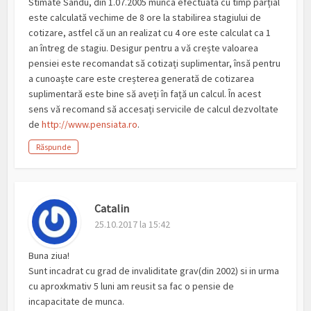
Stimate Sandu, din 1.07.2005 munca efectuată cu timp parțial
este calculată vechime de 8 ore la stabilirea stagiului de
cotizare, astfel că un an realizat cu 4 ore este calculat ca 1
an întreg de stagiu. Desigur pentru a vă crește valoarea
pensiei este recomandat să cotizați suplimentar, însă pentru
a cunoaște care este creșterea generată de cotizarea
suplimentară este bine să aveți în față un calcul. În acest
sens vă recomand să accesați servicile de calcul dezvoltate
de
http://www.pensiata.ro
.
Răspunde
Catalin
25.10.2017 la 15:42
Buna ziua!
Sunt incadrat cu grad de invaliditate grav(din 2002) si in urma
cu aproxkmativ 5 luni am reusit sa fac o pensie de
incapacitate de munca.