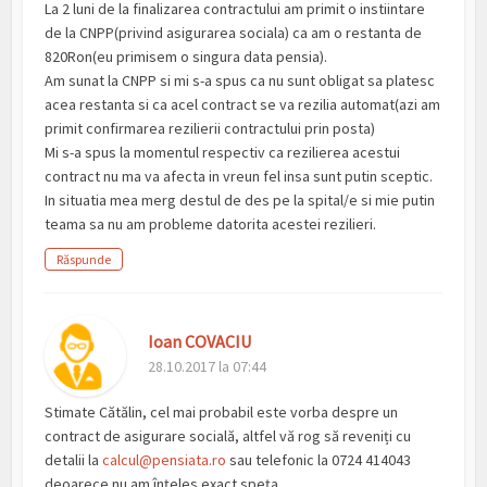
La 2 luni de la finalizarea contractului am primit o instiintare
de la CNPP(privind asigurarea sociala) ca am o restanta de
820Ron(eu primisem o singura data pensia).
Am sunat la CNPP si mi s-a spus ca nu sunt obligat sa platesc
acea restanta si ca acel contract se va rezilia automat(azi am
primit confirmarea rezilierii contractului prin posta)
Mi s-a spus la momentul respectiv ca rezilierea acestui
contract nu ma va afecta in vreun fel insa sunt putin sceptic.
In situatia mea merg destul de des pe la spital/e si mie putin
teama sa nu am probleme datorita acestei rezilieri.
Răspunde
Ioan COVACIU
28.10.2017 la 07:44
Stimate Cătălin, cel mai probabil este vorba despre un
contract de asigurare socială, altfel vă rog să reveniți cu
detalii la
calcul@pensiata.ro
sau telefonic la 0724 414043
deoarece nu am înțeles exact speța.