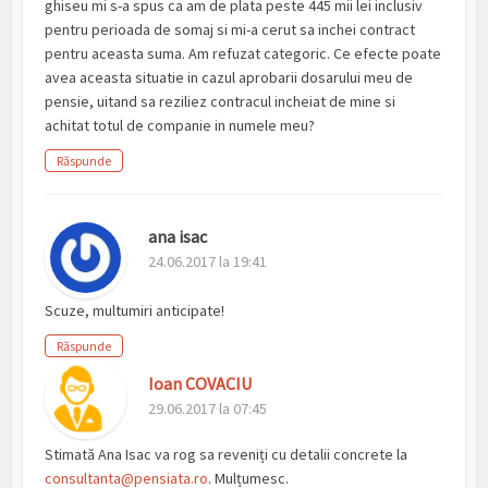
ghiseu mi s-a spus ca am de plata peste 445 mii lei inclusiv
pentru perioada de somaj si mi-a cerut sa inchei contract
pentru aceasta suma. Am refuzat categoric. Ce efecte poate
avea aceasta situatie in cazul aprobarii dosarului meu de
pensie, uitand sa reziliez contracul incheiat de mine si
achitat totul de companie in numele meu?
Răspunde
ana isac
24.06.2017 la 19:41
Scuze, multumiri anticipate!
Răspunde
Ioan COVACIU
29.06.2017 la 07:45
Stimată Ana Isac va rog sa reveniți cu detalii concrete la
consultanta@pensiata.ro
. Mulțumesc.