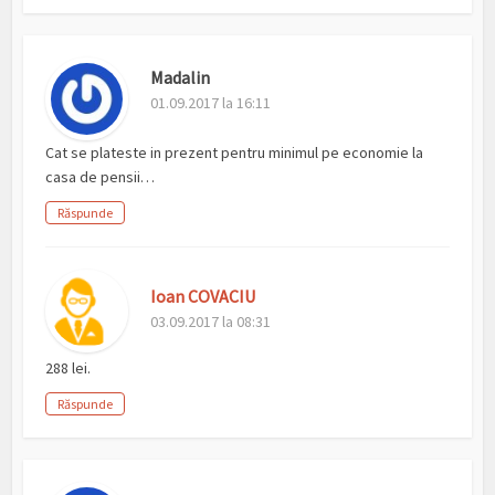
Madalin
01.09.2017 la 16:11
Cat se plateste in prezent pentru minimul pe economie la
casa de pensii…
Răspunde
Ioan COVACIU
03.09.2017 la 08:31
288 lei.
Răspunde