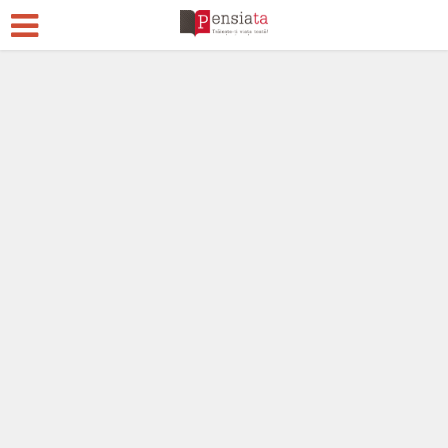
Pensii
Acum 14 ani
190 Comentarii
262.985 vizualizări
31 min. timp de citire