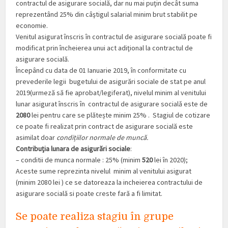
contractul de asigurare socială, dar nu mai puţin decât suma
reprezentând 25% din câştigul salarial minim brut stabilit pe
economie.
Venitul asigurat înscris în contractul de asigurare socială poate fi
modificat prin încheierea unui act adiţional la contractul de
asigurare socială.
Începând cu data de 01 Ianuarie 2019, în conformitate cu
prevederile legii bugetului de asigurări sociale de stat pe anul
2019(urmeză să fie aprobat/legiferat), nivelul minim al venitului
lunar asigurat înscris în contractul de asigurare socialǎ este de
2080
lei pentru care se plătește minim 25% . Stagiul de cotizare
ce poate fi realizat prin contract de asigurare socială este
asimilat doar
condițiilor normale de muncă.
Contribuţia lunara de asigurări sociale
:
– conditii de munca normale : 25% (minim
520
lei în 2020);
Aceste sume reprezinta nivelul minim al venitului asigurat
(minim 2080 lei ) ce se datoreaza la incheierea contractului de
asigurare socială si poate creste fară a fi limitat.
Se poate realiza stagiu în grupe