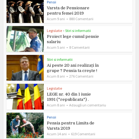
Pensii
Varsta de Pensionare
pentru femei 2019
Acum 9 ani
880 Comentarii
Legislatie
•
Stiri si informatii
Proiect lege cumul pensie
salariu
Acum 5 ani
8 Comentarii
Stiri si informatii
Ai peste 20 ani realizați în
grupe ? Pensia ta crește !
Acum 8 ani
276 Comentarii
Legislatie
LEGE nr. 40 din 1 iunie
1991 (*republicata*) .
Acum 8 ani
Adaugă un comentariu
Pensii
Pensia pentru Limita de
Varsta 2019
Acum 14 ani
619 Comentarii