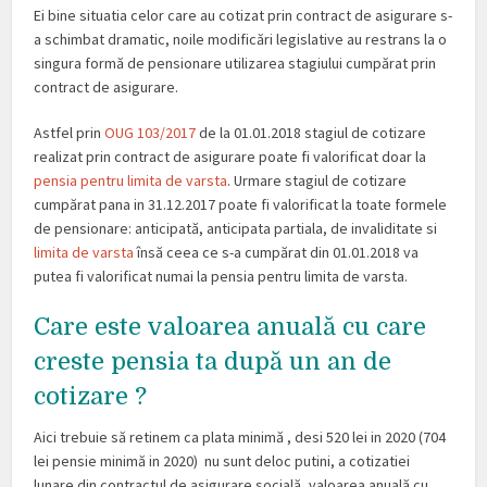
Ei bine situatia celor care au cotizat prin contract de asigurare s-
a schimbat dramatic, noile modificări legislative au restrans la o
singura formă de pensionare utilizarea stagiului cumpărat prin
contract de asigurare.
Astfel prin
OUG 103/2017
de la 01.01.2018 stagiul de cotizare
realizat prin contract de asigurare poate fi valorificat doar la
pensia pentru limita de varsta
. Urmare stagiul de cotizare
cumpărat pana in 31.12.2017 poate fi valorificat la toate formele
de pensionare: anticipată, anticipata partiala, de invaliditate si
limita de varsta
însă ceea ce s-a cumpărat din 01.01.2018 va
putea fi valorificat numai la pensia pentru limita de varsta.
Care este valoarea anuală cu care
creste pensia ta după un an de
cotizare ?
Aici trebuie să retinem ca plata minimă , desi 520 lei in 2020 (704
lei pensie minimă in 2020) nu sunt deloc putini, a cotizatiei
lunare din contractul de asigurare socială, valoarea anuală cu