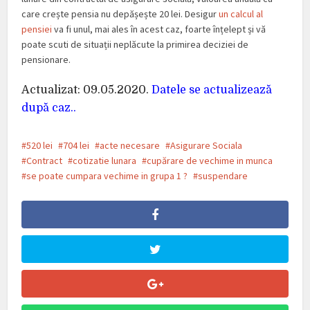
care crește pensia nu depășește 20 lei. Desigur
un calcul al
pensiei
va fi unul, mai ales în acest caz, foarte înțelept și vă
poate scuti de situații neplăcute la primirea deciziei de
pensionare.
Actualizat: 09.05.2020.
Datele se actualizează
după caz..
520 lei
704 lei
acte necesare
Asigurare Sociala
Contract
cotizatie lunara
cupărare de vechime in munca
se poate cumpara vechime in grupa 1 ?
suspendare