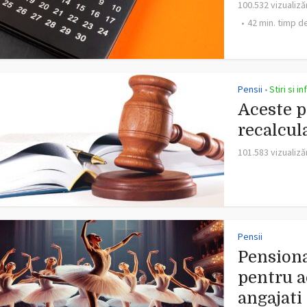
100.532 vizualiză
42 min. timp de
Pensii
Stiri si i
•
Aceste p
recalcul
101.583 vizualiză
Pensii
Pensiona
pentru a
angajati