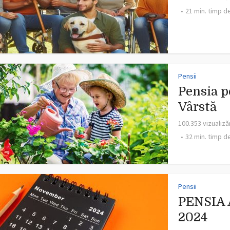
21 min. timp de
Pensii
Pensia p
Vârstă
100.353 vizualiză
32 min. timp de
Pensii
PENSIA 
2024