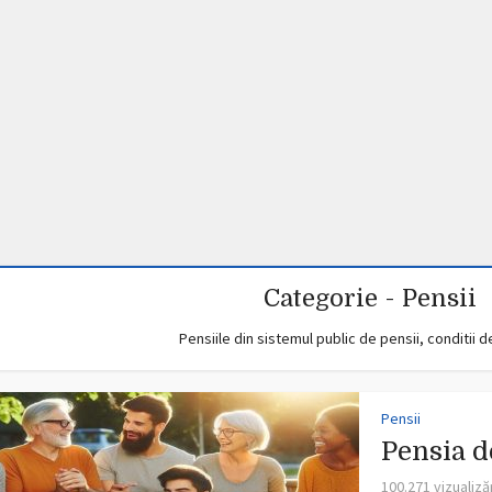
Pensii
Pensionarea femeilor
Capcanel
născute în 1967
venitu
 comentariu
100.963 vizualizări
20 min. timp de citire
Adaugă un comentariu
Categorie - Pensii
Pensiile din sistemul public de pensii, conditii 
Pensii
Pensia d
100.271 vizualiză