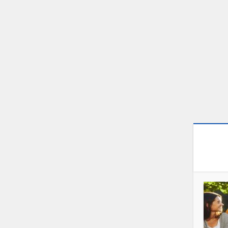
Pensii
Diferențele între perioadele
asimilate și necontributive
Adaugă un comentariu
100.412 vizualizări
26 min. timp de citire
Adaugă un
Pensii
Pensia de Urmaş
Adaugă un comentariu
100.133 vizualizări
37 min. timp de citire