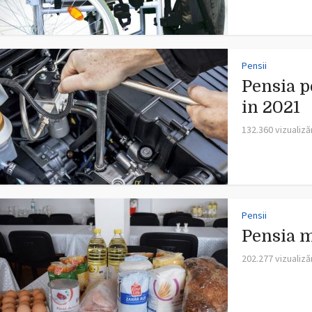
Pensii
Pensia p
in 2021
132.360 vizualiză
Pensii
Pensia 
202.277 vizualiză