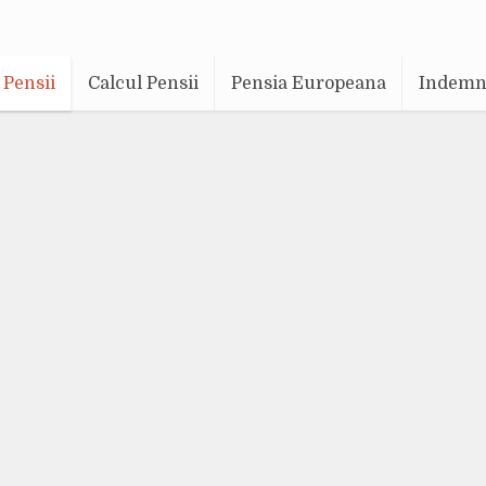
Pensii
Calcul Pensii
Pensia Europeana
Indemni
Pensii
 poate crește vârs
pensionare ?
um 9 luni
Adaugă un comentariu
100.151 vizualizări
27 min. timp de cit