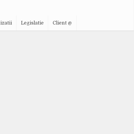
zatii
Legislatie
Client @
ta de
ire