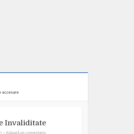
Pensii
e adeverințelor cu
ri nepermanente
100.386 vizualizări
33 min. timp de citire
de accesare
e Invaliditate
ri
Adaugă un comentariu