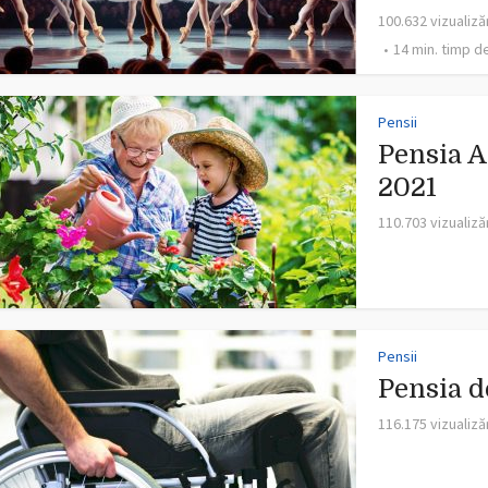
100.632 vizualiză
14 min. timp de
Pensii
Pensia A
2021
110.703 vizualiză
Pensii
Pensia d
116.175 vizualiză