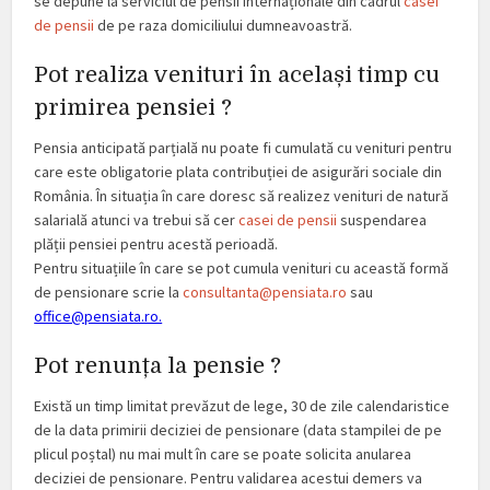
se depune la serviciul de pensii internaționale din cadrul
casei
de pensii
de pe raza domiciliului dumneavoastră.
Pot realiza venituri în același timp cu
primirea pensiei ?
Pensia anticipată parțială nu poate fi cumulată cu venituri pentru
care este obligatorie plata contribuției de asigurări sociale din
România. În situația în care doresc să realizez venituri de natură
salarială atunci va trebui să cer
casei de pensii
suspendarea
plății pensiei pentru acestă perioadă.
Pentru situațiile în care se pot cumula venituri cu această formă
de pensionare scrie la
consultanta@pensiata.ro
sau
office@pensiata.ro.
Pot renunța la pensie ?
Există un timp limitat prevăzut de lege, 30 de zile calendaristice
de la data primirii deciziei de pensionare (data stampilei de pe
plicul poștal) nu mai mult în care se poate solicita anularea
deciziei de pensionare. Pentru validarea acestui demers va