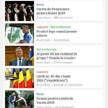
Pensii
Varsta de Pensionare
pentru femei 2019
Acum 9 ani
880 Comentarii
Legislatie
•
Stiri si informatii
Proiect lege cumul pensie
salariu
Acum 5 ani
8 Comentarii
Stiri si informatii
Ai peste 20 ani realizați în
grupe ? Pensia ta crește !
Acum 8 ani
276 Comentarii
Legislatie
LEGE nr. 40 din 1 iunie
1991 (*republicata*) .
Acum 8 ani
Adaugă un comentariu
Pensii
Pensia pentru Limita de
Varsta 2019
Acum 14 ani
619 Comentarii