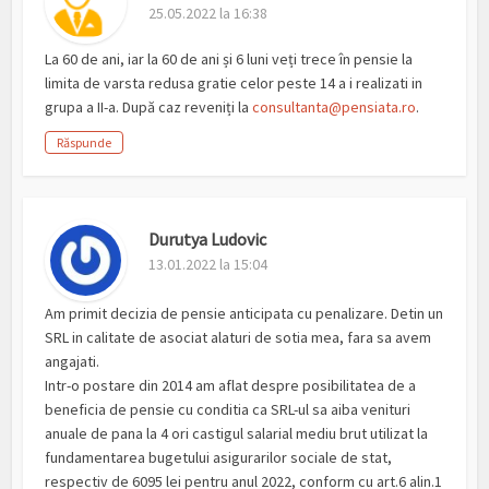
25.05.2022 la 16:38
La 60 de ani, iar la 60 de ani și 6 luni veți trece în pensie la
limita de varsta redusa gratie celor peste 14 a i realizati in
grupa a II-a. După caz reveniți la
consultanta@pensiata.ro
.
Răspunde
Durutya Ludovic
13.01.2022 la 15:04
Am primit decizia de pensie anticipata cu penalizare. Detin un
SRL in calitate de asociat alaturi de sotia mea, fara sa avem
angajati.
Intr-o postare din 2014 am aflat despre posibilitatea de a
beneficia de pensie cu conditia ca SRL-ul sa aiba venituri
anuale de pana la 4 ori castigul salarial mediu brut utilizat la
fundamentarea bugetului asigurarilor sociale de stat,
respectiv de 6095 lei pentru anul 2022, conform cu art.6 alin.1