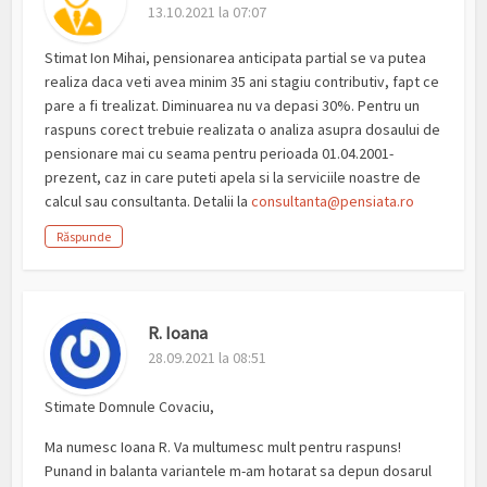
13.10.2021 la 07:07
Stimat Ion Mihai, pensionarea anticipata partial se va putea
realiza daca veti avea minim 35 ani stagiu contributiv, fapt ce
pare a fi trealizat. Diminuarea nu va depasi 30%. Pentru un
raspuns corect trebuie realizata o analiza asupra dosaului de
pensionare mai cu seama pentru perioada 01.04.2001-
prezent, caz in care puteti apela si la serviciile noastre de
calcul sau consultanta. Detalii la
consultanta@pensiata.ro
Răspunde
R. Ioana
28.09.2021 la 08:51
Stimate Domnule Covaciu,
Ma numesc Ioana R. Va multumesc mult pentru raspuns!
Punand in balanta variantele m-am hotarat sa depun dosarul