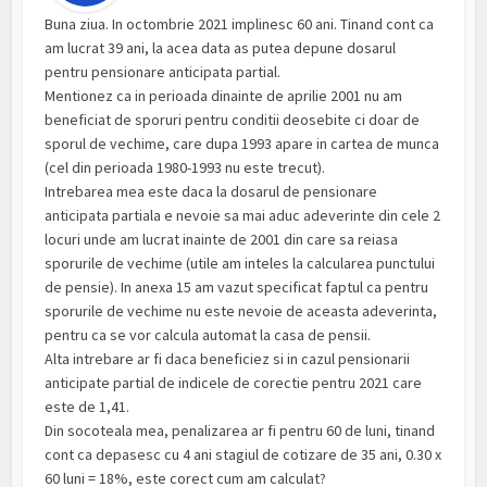
Buna ziua. In octombrie 2021 implinesc 60 ani. Tinand cont ca
am lucrat 39 ani, la acea data as putea depune dosarul
pentru pensionare anticipata partial.
Mentionez ca in perioada dinainte de aprilie 2001 nu am
beneficiat de sporuri pentru conditii deosebite ci doar de
sporul de vechime, care dupa 1993 apare in cartea de munca
(cel din perioada 1980-1993 nu este trecut).
Intrebarea mea este daca la dosarul de pensionare
anticipata partiala e nevoie sa mai aduc adeverinte din cele 2
locuri unde am lucrat inainte de 2001 din care sa reiasa
sporurile de vechime (utile am inteles la calcularea punctului
de pensie). In anexa 15 am vazut specificat faptul ca pentru
sporurile de vechime nu este nevoie de aceasta adeverinta,
pentru ca se vor calcula automat la casa de pensii.
Alta intrebare ar fi daca beneficiez si in cazul pensionarii
anticipate partial de indicele de corectie pentru 2021 care
este de 1,41.
Din socoteala mea, penalizarea ar fi pentru 60 de luni, tinand
cont ca depasesc cu 4 ani stagiul de cotizare de 35 ani, 0.30 x
60 luni = 18%, este corect cum am calculat?