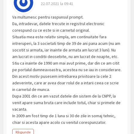
22.07.2021 la 09:41
Va multumesc pentru raspunsul prompt.
Da, intradevar, datele trecute in registrul electronic
corespund cu ce este si in carnetul original.
Situatia mea este relativ simpla, am continuitate fara
intreruperi, la 3 societati timp de 39 de ani pana acum (nu am
socotit si armata, iar inainte de armata am lucrat 3 luni). Nu
am lucrat in conditii deosebite, nu am lucrat de noapte, etc.
Stiu ca inainte de 1990 am mai avut prime, dar din ce am citit
pe portalul dumneavoastra, acestea nu se iau in considerare.
Din acest motiv pusesem intrebarea privitoare la cele 2
adeverinte, care ar avea doar rolul de a intarii ceea ce scrie
in carnetul de munca.
Dupa 2001 din ce am vazut datele din sistem de la CNPP, la
venit apare suma bruta care include totul, chiar si primele de
vacanta.
In 2009 am fost timp de 1 luna si 30 de zile in somaj tehnic,
chiar si acesta apare acolo cu venitul corespunzator.
Răspunde