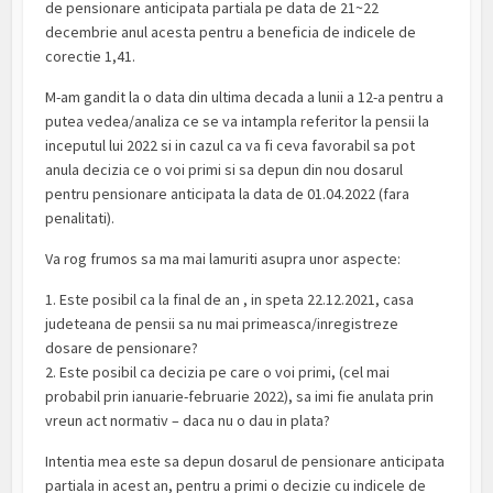
de pensionare anticipata partiala pe data de 21~22
decembrie anul acesta pentru a beneficia de indicele de
corectie 1,41.
M-am gandit la o data din ultima decada a lunii a 12-a pentru a
putea vedea/analiza ce se va intampla referitor la pensii la
inceputul lui 2022 si in cazul ca va fi ceva favorabil sa pot
anula decizia ce o voi primi si sa depun din nou dosarul
pentru pensionare anticipata la data de 01.04.2022 (fara
penalitati).
Va rog frumos sa ma mai lamuriti asupra unor aspecte:
1. Este posibil ca la final de an , in speta 22.12.2021, casa
judeteana de pensii sa nu mai primeasca/inregistreze
dosare de pensionare?
2. Este posibil ca decizia pe care o voi primi, (cel mai
probabil prin ianuarie-februarie 2022), sa imi fie anulata prin
vreun act normativ – daca nu o dau in plata?
Intentia mea este sa depun dosarul de pensionare anticipata
partiala in acest an, pentru a primi o decizie cu indicele de