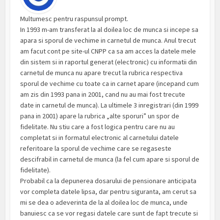
Multumesc pentru raspunsul prompt.
In 1993 m-am transferat la al doilea loc de munca si incepe sa
apara si sporul de vechime in carnetul de munca. Anul trecut
am facut cont pe site-ul CNPP ca sa am acces la datele mele
din sistem si in raportul generat (electronic) cu informatii din
carnetul de munca nu apare trecut la rubrica respectiva
sporul de vechime cu toate ca in carnet apare (incepand cum
am zis din 1993 pana in 2001, cand nu au mai fost trecute
date in carnetul de munca). La ultimele 3 inregistrari (din 1999
pana in 2001) apare la rubrica „alte sporuri” un spor de
fidelitate. Nu stiu care a fost logica pentru care nu au
completat si in formatul electronic al carnetului datele
referitoare la sporul de vechime care se regaseste
descifrabil in carnetul de munca (la fel cum apare si sporul de
fidelitate).
Probabil ca la depunerea dosarului de pensionare anticipata
vor completa datele lipsa, dar pentru siguranta, am cerut sa
mi se dea o adeverinta de la al doilea loc de munca, unde
banuiesc ca se vor regasi datele care sunt de fapt trecute si