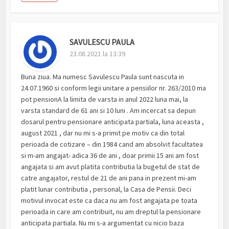
SAVULESCU PAULA
23.08.2021 la 13:39
Buna ziua. Ma numesc Savulescu Paula sunt nascuta in
24.07.1960 si conform legii unitare a pensiilor nr. 263/2010 ma
pot pensionA la limita de varsta in anul 2022 luna mai, la
varsta standard de 61 ani si 10 luni . Am incercat sa depun
dosarul pentru pensionare anticipata partiala, luna aceasta ,
august 2021 , dar nu mi s-a primit pe motiv ca din total
perioada de cotizare – din 1984 cand am absolvit facultatea
si m-am angajat- adica 36 de ani , doar primii 15 ani am fost
angajata si am avut platita contributia la bugetul de stat de
catre angajator, restul de 21 de ani pana in prezent mi-am
platit lunar contributia , personal, la Casa de Pensii. Deci
motivul invocat este ca daca nu am fost angajata pe toata
perioada in care am contribuit, nu am dreptul la pensionare
anticipata partiala. Nu mi s-a argumentat cu nicio baza