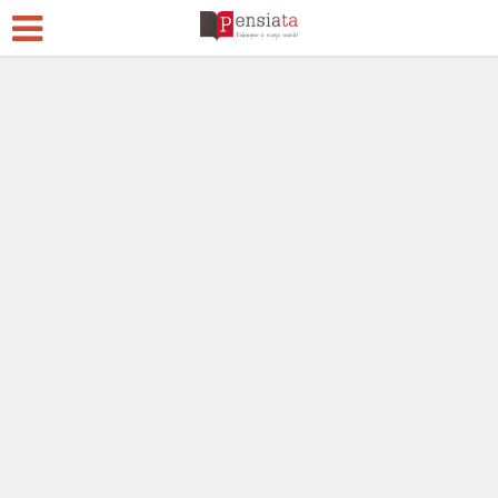
Pensii
Acum 5 ani
30 Comentarii
110.702 vizualizări
29 min. timp de citire