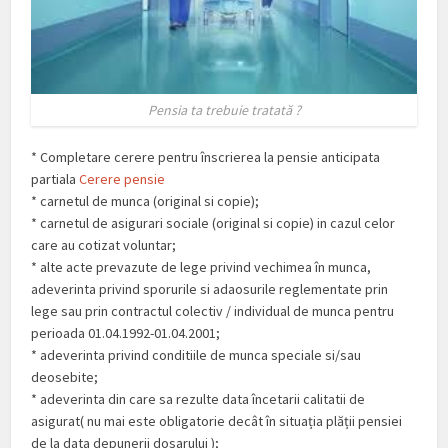
Pensia ta trebuie tratată ?
* Completare cerere pentru înscrierea la pensie anticipata
partiala
Cerere pensie
* carnetul de munca (original si copie);
* carnetul de asigurari sociale (original si copie) in cazul celor
care au cotizat voluntar;
* alte acte prevazute de lege privind vechimea în munca,
adeverinta privind sporurile si adaosurile reglementate prin
lege sau prin contractul colectiv / individual de munca pentru
perioada 01.04.1992-01.04.2001;
* adeverinta privind conditiile de munca speciale si/sau
deosebite;
* adeverinta din care sa rezulte data încetarii calitatii de
asigurat( nu mai este obligatorie decât în situația plății pensiei
de la data depunerii dosarului );