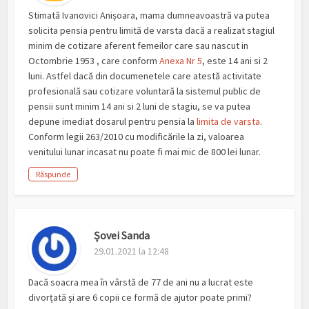
Stimată Ivanovici Anișoara, mama dumneavoastră va putea
solicita pensia pentru limită de varsta dacă a realizat stagiul
minim de cotizare aferent femeilor care sau nascut in
Octombrie 1953 , care conform
Anexa Nr 5
, este 14 ani si 2
luni. Astfel dacă din documenetele care atestă activitate
profesională sau cotizare voluntară la sistemul public de
pensii sunt minim 14 ani si 2 luni de stagiu, se va putea
depune imediat dosarul pentru pensia la
limita de varsta
.
Conform legii 263/2010 cu modificările la zi, valoarea
venitului lunar incasat nu poate fi mai mic de 800 lei lunar.
Răspunde
Șovei Sanda
29.01.2021 la 12:48
Dacă soacra mea în vârstă de 77 de ani nu a lucrat este
divorțată și are 6 copii ce formă de ajutor poate primi?