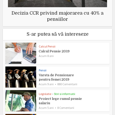
Decizia CCR privind majorarea cu 40% a
pensiilor
S-ar putea să vă intereseze
Calcul Pensii
Calcul Pensie 2019
Acum 8 ani
Pensii
Varsta de Pensionare
pentru femei 2019
Acum 9 ani
880 Comentarii
Legislatie
•
Stiri si informatii
Proiect lege cumul pensie
salariu
Acum 5 ani
8 Comentarii