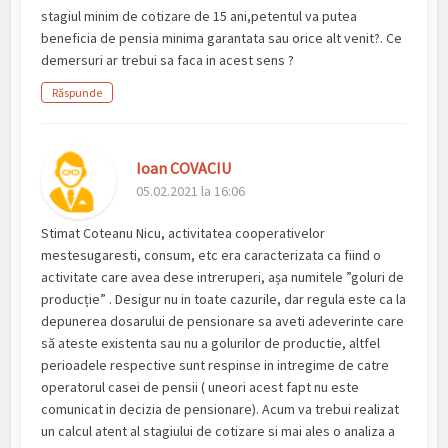
stagiul minim de cotizare de 15 ani,petentul va putea
beneficia de pensia minima garantata sau orice alt venit?. Ce
demersuri ar trebui sa faca in acest sens ?
Răspunde
Ioan COVACIU
05.02.2021 la 16:06
Stimat Coteanu Nicu, activitatea cooperativelor
mestesugaresti, consum, etc era caracterizata ca fiind o
activitate care avea dese intreruperi, așa numitele ”goluri de
producție” . Desigur nu in toate cazurile, dar regula este ca la
depunerea dosarului de pensionare sa aveti adeverinte care
să ateste existenta sau nu a golurilor de productie, altfel
perioadele respective sunt respinse in intregime de catre
operatorul casei de pensii ( uneori acest fapt nu este
comunicat in decizia de pensionare). Acum va trebui realizat
un calcul atent al stagiului de cotizare si mai ales o analiza a