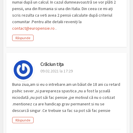
numai după un calcul. In cazul dumneavoastră se vor plăti 2
pensii, una din Romania si una din Italia. Din ceea ce mi-ați
scris rezulta ca veti avea 2 pensii calculate după criteriul
comunitar .Pentru alte detalii reveniți la
contact@europensie.ro
.
Răspunde
Crăciun tița
09.02.2021 la 17:29
Buna ziua,am si eu o intrebare.am un băiat de 18 ani cu retard
psihic sever ,si parepareza spastica ,nu a fost la școală
niciodată ,nu pot săi fac pensie ,pe motivul că nu o cotizat
.mentionez ca are handicap grav permanent si nu se
descurcă singur .Ce trebuie sa fac sa pot săi fac pensie
Răspunde