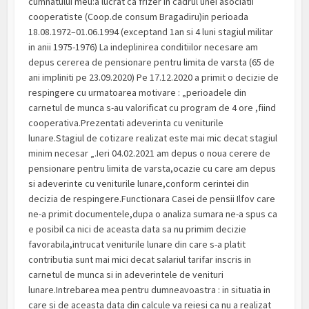
cumnatului meu:a lucrat ca frizer in cadrul unei asociatii
cooperatiste (Coop.de consum Bragadiru)in perioada
18.08.1972–01.06.1994 (exceptand 1an si 4 luni stagiul militar
in anii 1975-1976) La indeplinirea conditiilor necesare am
depus cererea de pensionare pentru limita de varsta (65 de
ani impliniti pe 23.09.2020) Pe 17.12.2020 a primit o decizie de
respingere cu urmatoarea motivare : „perioadele din
carnetul de munca s-au valorificat cu program de 4 ore ,fiind
cooperativa.Prezentati adeverinta cu veniturile
lunare.Stagiul de cotizare realizat este mai mic decat stagiul
minim necesar „.Ieri 04.02.2021 am depus o noua cerere de
pensionare pentru limita de varsta,ocazie cu care am depus
si adeverinte cu veniturile lunare,conform cerintei din
decizia de respingere.Functionara Casei de pensii Ilfov care
ne-a primit documentele,dupa o analiza sumara ne-a spus ca
e posibil ca nici de aceasta data sa nu primim decizie
favorabila,intrucat veniturile lunare din care s-a platit
contributia sunt mai mici decat salariul tarifar inscris in
carnetul de munca si in adeverintele de venituri
lunare.Intrebarea mea pentru dumneavoastra : in situatia in
care si de aceasta data din calcule va reiesi ca nu a realizat