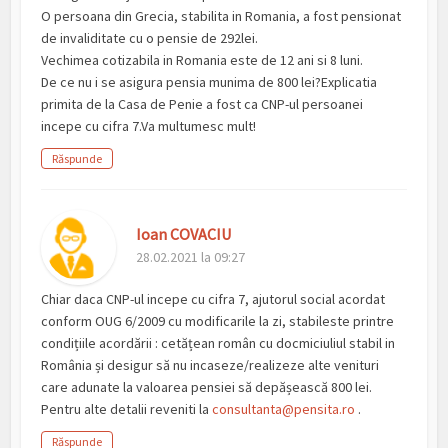
O persoana din Grecia, stabilita in Romania, a fost pensionat
de invaliditate cu o pensie de 292lei.
Vechimea cotizabila in Romania este de 12 ani si 8 luni.
De ce nu i se asigura pensia munima de 800 lei?Explicatia
primita de la Casa de Penie a fost ca CNP-ul persoanei
incepe cu cifra 7.Va multumesc mult!
Răspunde
Ioan COVACIU
28.02.2021 la 09:27
Chiar daca CNP-ul incepe cu cifra 7, ajutorul social acordat
conform OUG 6/2009 cu modificarile la zi, stabileste printre
condițiile acordării : cetățean român cu docmiciuliul stabil in
România și desigur să nu incaseze/realizeze alte venituri
care adunate la valoarea pensiei să depășească 800 lei.
Pentru alte detalii reveniti la
consultanta@pensita.ro
.
Răspunde