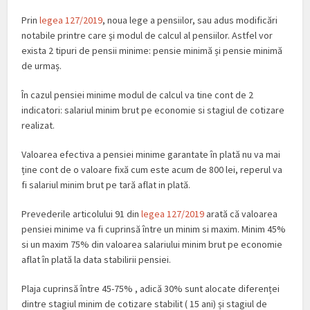
Prin
legea 127/2019
, noua lege a pensiilor, sau adus modificări
notabile printre care și modul de calcul al pensiilor. Astfel vor
exista 2 tipuri de pensii minime: pensie minimă și pensie minimă
de urmaș.
În cazul pensiei minime modul de calcul va tine cont de 2
indicatori: salariul minim brut pe economie si stagiul de cotizare
realizat.
Valoarea efectiva a pensiei minime garantate în plată nu va mai
ține cont de o valoare fixă cum este acum de 800 lei, reperul va
fi salariul minim brut pe tară aflat in plată.
Prevederile articolului 91 din
legea 127/2019
arată că valoarea
pensiei minime va fi cuprinsă între un minim si maxim. Minim 45%
si un maxim 75% din valoarea salariului minim brut pe economie
aflat în plată la data stabilirii pensiei.
Plaja cuprinsă între 45-75% , adică 30% sunt alocate diferenței
dintre stagiul minim de cotizare stabilit ( 15 ani) și stagiul de