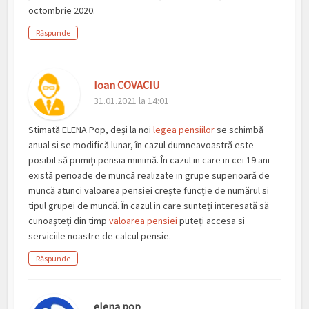
octombrie 2020.
Răspunde
Ioan COVACIU
31.01.2021 la 14:01
Stimată ELENA Pop, deși la noi
legea pensiilor
se schimbă
anual si se modifică lunar, în cazul dumneavoastră este
posibil să primiți pensia minimă. În cazul in care in cei 19 ani
există perioade de muncă realizate in grupe superioară de
muncă atunci valoarea pensiei crește funcție de numărul si
tipul grupei de muncă. În cazul in care sunteți interesată să
cunoașteți din timp
valoarea pensiei
puteți accesa si
serviciile noastre de calcul pensie.
Răspunde
elena pop