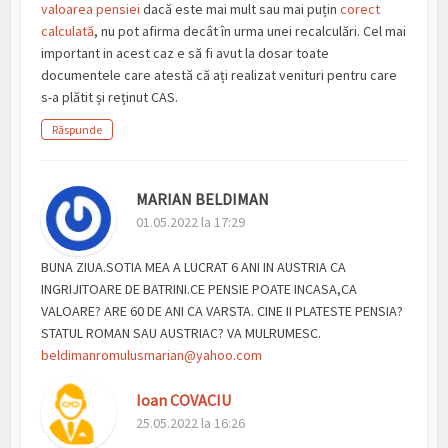
valoarea pensiei
dacă este mai mult sau mai puțin
corect
calculată
, nu pot afirma decât în urma unei recalculări. Cel mai
important in acest caz e să fi avut la dosar toate
documentele care atestă că ați realizat venituri pentru care
s-a plătit și reținut CAS.
Răspunde
MARIAN BELDIMAN
01.05.2022 la 17:29
BUNA ZIUA.SOTIA MEA A LUCRAT 6 ANI IN AUSTRIA CA
INGRIJITOARE DE BATRINI.CE PENSIE POATE INCASA,CA
VALOARE? ARE 60 DE ANI CA VARSTA. CINE II PLATESTE PENSIA?
STATUL ROMAN SAU AUSTRIAC? VA MULRUMESC.
beldimanromulusmarian@yahoo.com
Ioan COVACIU
25.05.2022 la 16:26