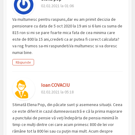
02.02.2021 la 01:06
Va multumesc pentru raspuns,dar eu am primit decizia de
pensionare cu data de 5 oct 2020 la 19 ani si 6 luni cu suma de
815 ron si mi se pare foarte mica fata de cea minima care
este de 800 la 15 ani,credeti ca ar putea fi corect calculata?
va rog frumos sa-mi raspundeti.Va multumesc si va doresc
numai bine.
Răspunde
Ioan COVACIU
02.02.2021 la 05:18
Stimată Elena Pop, din păcate sunt și asemenea situații. Ceea
ce este diferit in cazul dumneavoastră e că la prima majorare
a punctului de pensie vă veți îndepărta de pensia minimă în
timp ce mulți dintre cei care acum primesc 800 de lei vor
rămâne tot la 800 lei sau cu puțin mai mult. Acum despre