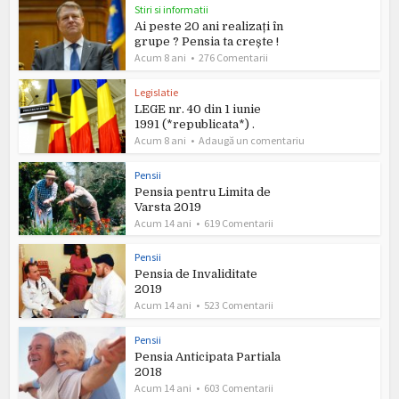
Stiri si informatii
Ai peste 20 ani realizați în
grupe ? Pensia ta crește !
Acum 8 ani
276 Comentarii
Legislatie
LEGE nr. 40 din 1 iunie
1991 (*republicata*) .
Acum 8 ani
Adaugă un comentariu
Pensii
Pensia pentru Limita de
Varsta 2019
Acum 14 ani
619 Comentarii
Pensii
Pensia de Invaliditate
2019
Acum 14 ani
523 Comentarii
Pensii
Pensia Anticipata Partiala
2018
Acum 14 ani
603 Comentarii