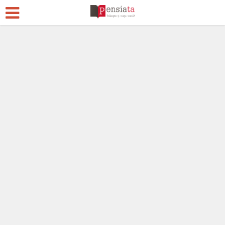
Pensii
Acum 6 ani
114 Comentarii
202.278 vizualizări
22 min. timp de citire