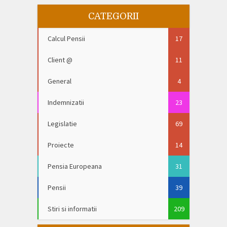
CATEGORII
Calcul Pensii
17
Client @
11
General
4
Indemnizatii
23
Legislatie
69
Proiecte
14
Pensia Europeana
31
Pensii
39
Stiri si informatii
209