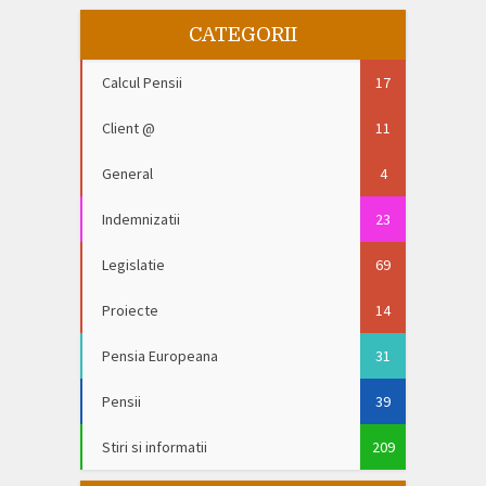
CATEGORII
Calcul Pensii
17
Client @
11
General
4
Indemnizatii
23
Legislatie
69
Proiecte
14
Pensia Europeana
31
Pensii
39
Stiri si informatii
209