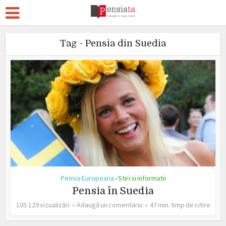
Tag - Pensia din Suedia
Pensia Europeana
Stiri si informatii
•
Pensia în Suedia
105.129 vizualizări
Adaugă un comentariu
47 min. timp de citire