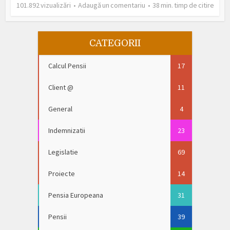
101.892 vizualizări
Adaugă un comentariu
38 min. timp de citire
CATEGORII
Calcul Pensii
17
Client @
11
General
4
Indemnizatii
23
Legislatie
69
Proiecte
14
Pensia Europeana
31
Pensii
39