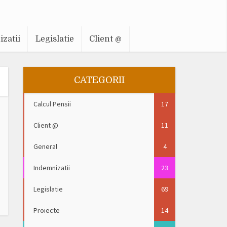
zatii
Legislatie
Client @
CATEGORII
Calcul Pensii
17
Client @
11
General
4
Indemnizatii
23
Legislatie
69
Proiecte
14