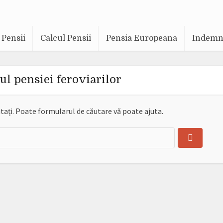
Pensii
Calcul Pensii
Pensia Europeana
Indemni
lul pensiei feroviarilor
tați. Poate formularul de căutare vă poate ajuta.