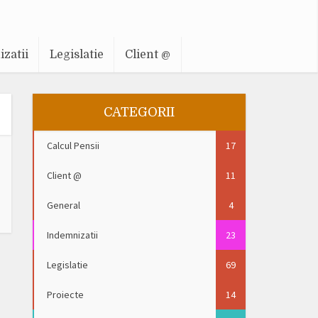
zatii
Legislatie
Client @
CATEGORII
Calcul Pensii
17
Client @
11
General
4
Indemnizatii
23
Legislatie
69
Proiecte
14