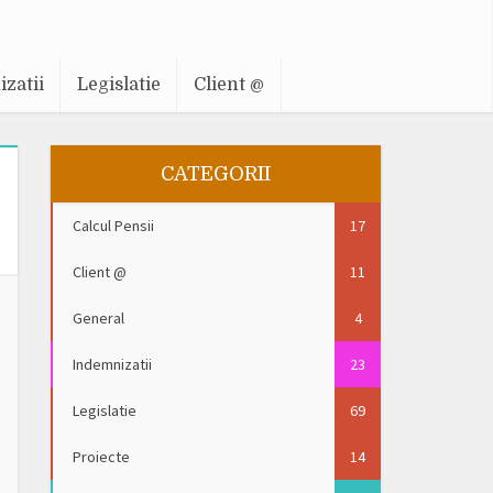
zatii
Legislatie
Client @
CATEGORII
Calcul Pensii
17
Client @
11
General
4
Indemnizatii
23
Legislatie
69
Proiecte
14