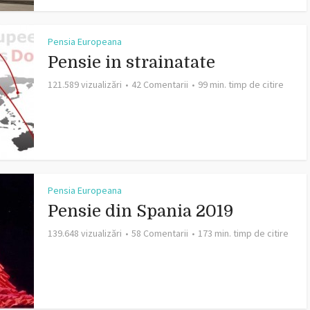
Pensia Europeana
Pensie in strainatate
121.589 vizualizări
42 Comentarii
99 min. timp de citire
Pensia Europeana
Pensie din Spania 2019
139.648 vizualizări
58 Comentarii
173 min. timp de citire