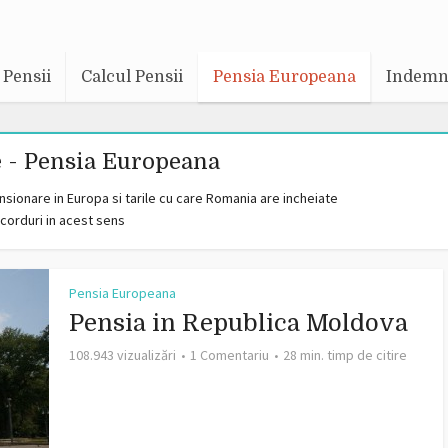
Pensii
Calcul Pensii
Pensia Europeana
Indemni
e - Pensia Europeana
ensionare in Europa si tarile cu care Romania are incheiate
corduri in acest sens
Pensia Europeana
Pensia in Republica Moldova
108.943 vizualizări
1 Comentariu
28 min. timp de citire