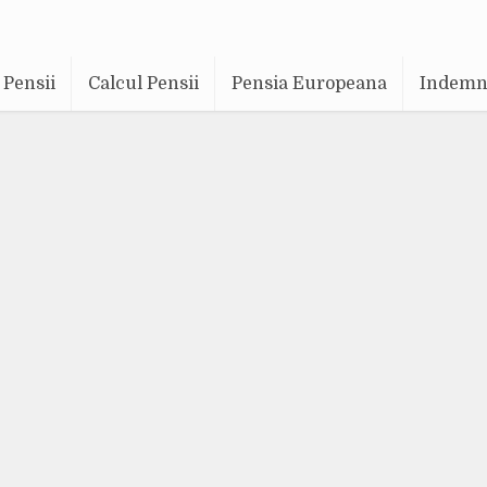
Pensii
Calcul Pensii
Pensia Europeana
Indemni
Pensia Europeana
Stiri si informatii
cum 6 ani
Adaugă un comentariu
100.703 vizualizări
21 min. timp de citi