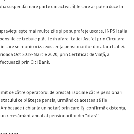
alia suspendă mare parte din activitățile care ar putea duce la
upraviețuiește mai multe zile și pe suprafețe uscate, INPS Italia
ensiile ce trebuie plătite în afara Italiei. Astfel prin Circulara
in care se monitoriza existența pensionarilor din afara Italiei.
erioada Oct 2019-Martie 2020, prin Certificat de Viață, a
efectuează prin Citi Bank.
imit de către operatorul de prestații sociale către pensionarii
statului ce plătește pensia, urmând ca acestea să fie
Ambasade ( chiar la un notar) prin care își confirmă existența,
 un recesământ anual al pensionarilor din ”afară”.