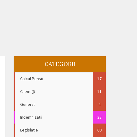
CATEGORII
Calcul Pensii
17
Client @
11
General
4
Indemnizatii
23
Legislatie
69