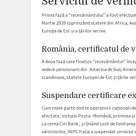
Serviciul de verifi
Prima fază a ”recesământului” a fost efectuat
Martie 2020 cuprinzând statele din: Africa, Aus
Europa de Est și a țărilor vecine.
România, certificatul de 
A doua fază care finaliza ”recesământul” începe
vedere pensionarii din : America de Sud, Ameri
scandinave, statele Europei de Est și țările ve
Suspendare certificare e
Cum mare parte dintre operatorii naționali de s
afectate, inclusiv Poșta -Română, primirea și e
La cerea Citi Bank , și țînând cont de limitar
vârstnicilor, INPS Italia a suspendat serviciul d