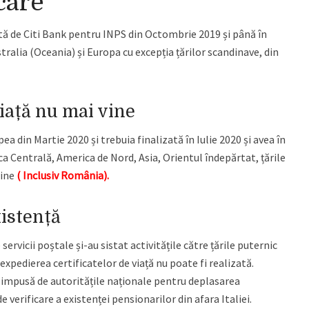
care
ă de Citi Bank pentru INPS din Octombrie 2019 și până în
tralia (Oceania) și Europa cu excepția țărilor scandinave, din
viață nu mai vine
a din Martie 2020 și trebuia finalizată în Iulie 2020 și avea în
ca Centrală, America de Nord, Asia, Orientul îndepărtat, țările
cine
( Inclusiv România).
xistență
ervicii poștale și-au sistat activitățile către țările puternic
xpedierea certificatelor de viață nu poate fi realizată.
ea impusă de autoritățile naționale pentru deplasarea
e verificare a existenței pensionarilor din afara Italiei.