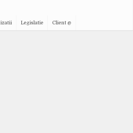
zatii
Legislatie
Client @
re