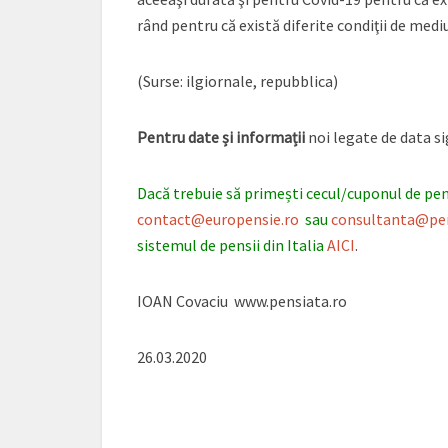
rând pentru că există diferite condiţii de mediu
(Surse: ilgiornale, repubblica)
Pentru date și informații
noi legate de data sig
Dacă trebuie să primești cecul/cuponul de pensi
contact@europensie.ro
sau
consultanta@pen
sistemul de pensii din Italia
AICI
.
IOAN Covaciu www.pensiata.ro
26.03.2020