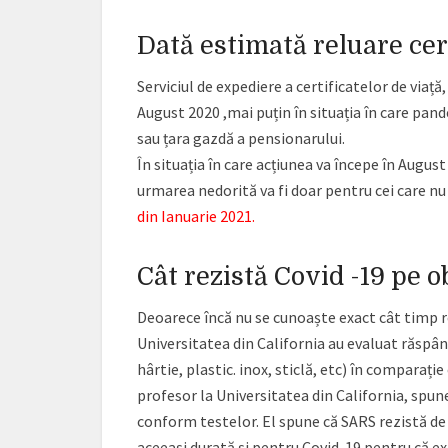
Dată estimată reluare cer
Serviciul de expediere a certificatelor de viață
August 2020 ,mai puțin în situația în care pand
sau țara gazdă a pensionarului.
În situația în care acțiunea va începe în Augus
urmarea nedorită va fi doar pentru cei care nu 
din Ianuarie 2021.
Cât rezistă Covid -19 pe o
Deoarece încă nu se cunoaște exact cât timp r
Universitatea din California au evaluat răspân
hârtie, plastic. inox, sticlă, etc) în comparați
profesor la Universitatea din California, spun
conform testelor. El spune că SARS rezistă de l
aceeaşi durată şi pentru Covid-19 pentru că exis