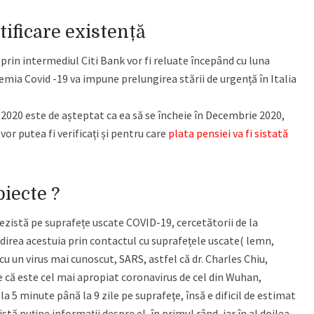
tificare existență
, prin intermediul Citi Bank vor fi reluate începând cu luna
emia Covid -19 va impune prelungirea stării de urgență în Italia
t 2020 este de așteptat ca ea să se încheie în Decembrie 2020,
vor putea fi verificați și pentru care
plata pensiei va fi sistată
biecte ?
ezistă pe suprafețe uscate COVID-19, cercetătorii de la
direa acestuia prin contactul cu suprafețele uscate( lemn,
e cu un virus mai cunoscut, SARS, astfel că dr. Charles Chiu,
e că este cel mai apropiat coronavirus de cel din Wuhan,
a 5 minute până la 9 zile pe suprafeţe, însă e dificil de estimat
tă puţine informaţii despre el, în primul rând, iar în al doilea