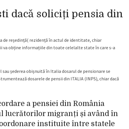
ști dacă soliciți pensia din
 de reședință( rezidență în actul de identitate, chiar
i va obține informațiile din toate celelalte state în care s-a
l sau șederea obișnuită în Italia dosarul de pensionare se
nstrumentează dosarele de pensii din ITALIA (INPS), chiar dacă
cordare a pensiei din România
ul lucrătorilor migranți și având în
ordonare instituite între statele