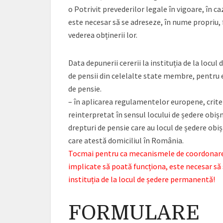
o Potrivit prevederilor legale în vigoare, în c
este necesar să se adreseze, în nume propriu, f
vederea obținerii lor.
Data depunerii cererii la instituția de la locul
de pensii din celelalte state membre, pentru e
de pensie.
– în aplicarea regulamentelor europene, criter
reinterpretat în sensul locului de ședere obișn
drepturi de pensie care au locul de ședere obiș
care atestă domiciliul în România.
Tocmai pentru ca mecanismele de coordonare 
implicate să poată funcționa, este necesar să 
instituția de la locul de ședere permanentă!
FORMULARE