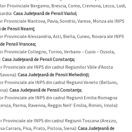
diilor Provinciale Bergamo, Brescia, Como, Cremona, Lecco, Lodi,
bardia:
Casa Județeană de Pensii Vaslui;
ilor Provinciale Mantova, Pavia, Sondrio, Varese, Monza ale INPS
 de Pensii Neamț
;
lor Provinciale Alessandria, Asti, Biella, Cuneo, Novara ale INPS
de Pensii Vrancea;
lor Provinciale Collegno, Torino, Verbano – Cusio – Ossola,
e:
Casa Județeană de Pensii Constanța;
lor Provinciale ale INPS din cadrul Regiunilor Văile d’Aosta
, Savona):
Casa Județeană de Pensii Mehedinți;
lor Provinciale ale INPS din cadrul Regiunii Veneto (Belluno,
ona):
Casa Județeană de Pensii Constanța
;
ilor Provinciale ale INPS din cadrul Regiunii Emilia Romagna
cenza, Parma, Ravenna, Reggio Nell’ Emilia, Rimini, Imola):
lor Provinciale ale INPS din cadrul Regiunii Toscana (Arezzo,
a Carrara, Pisa, Prato, Pistoia, Siena):
Casa Județeană de