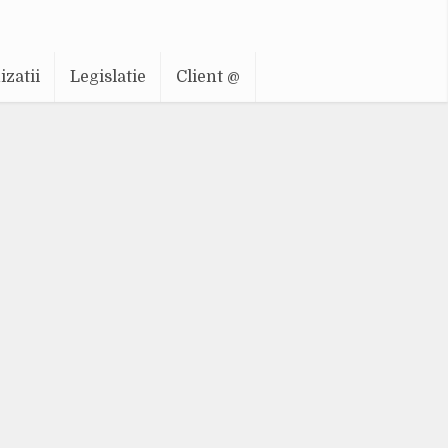
zatii
Legislatie
Client @
ire