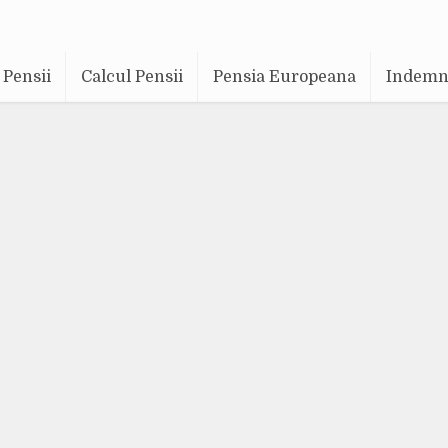
Pensii
Calcul Pensii
Pensia Europeana
Indemni
Pensia Europeana
um 11 luni
Adaugă un comentariu
100.171 vizualizări
43 min. timp de cit