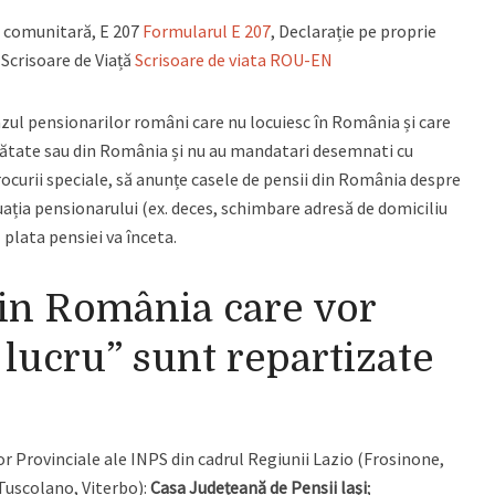
 comunitară, E 207
Formularul E 207
, Declarație pe proprie
, Scrisoare de Viață
Scrisoare de viata ROU-EN
 cazul pensionarilor români care nu locuiesc în România și care
inătate sau din România și nu au mandatari desemnati cu
ocurii speciale, să anunțe casele de pensii din România despre
uația pensionarului (ex. deces, schimbare adresă de domiciliu
 plata pensiei va înceta.
din România care vor
 lucru” sunt repartizate
lor Provinciale ale INPS din cadrul Regiunii Lazio (Frosinone,
 Tuscolano, Viterbo):
Casa Județeană de Pensii lași
;