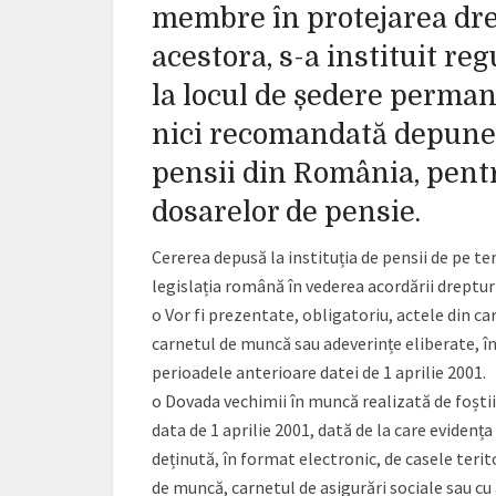
membre în protejarea drep
acestora, s-a instituit reg
la locul de ședere permane
nici recomandată depunerea
pensii din România, pentr
dosarelor de pensie.
Cererea depusă la instituția de pensii de pe te
legislația română în vederea acordării dreptur
o Vor fi prezentate, obligatoriu, actele din c
carnetul de muncă sau adeverințe eliberate, în 
perioadele anterioare datei de 1 aprilie 2001.
o Dovada vechimii în muncă realizată de foștii
data de 1 aprilie 2001, dată de la care evidenț
deținută, în format electronic, de casele terito
de muncă, carnetul de asigurări sociale sau cu