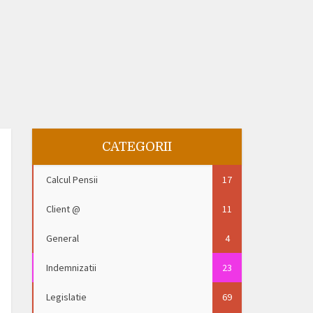
CATEGORII
Calcul Pensii
17
Client @
11
General
4
Indemnizatii
23
Legislatie
69