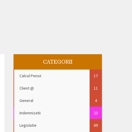
CATEGORII
Calcul Pensii
17
Client @
11
General
4
Indemnizatii
23
Legislatie
69