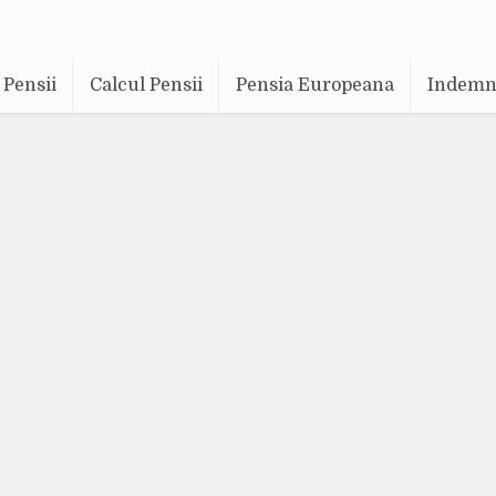
Pensii
Calcul Pensii
Pensia Europeana
Indemni
Stiri si informatii
cum 11 ani
Adaugă un comentariu
103.820 vizualizări
6 min. timp de citi