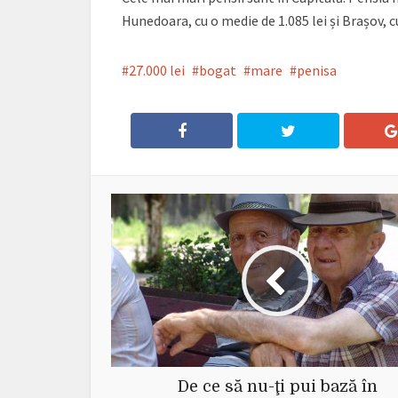
Hunedoara, cu o medie de 1.085 lei și Brașov, cu
27.000 lei
bogat
mare
penisa
De ce să nu-ţi pui bază în