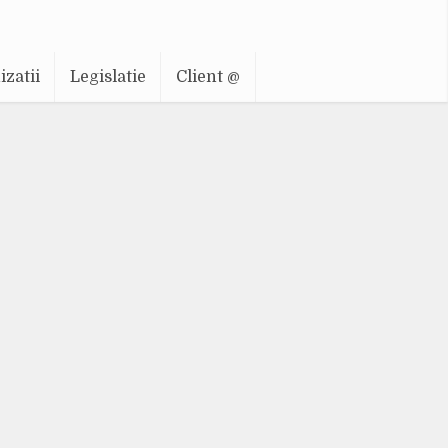
zatii
Legislatie
Client @
re