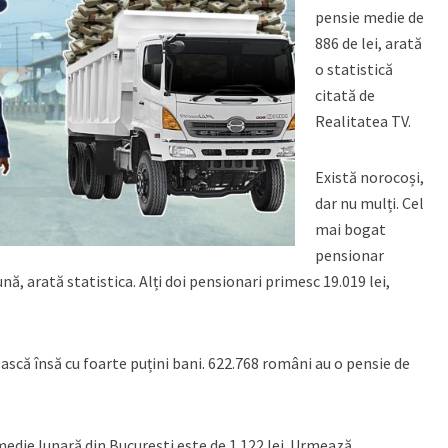
pensie medie de
886 de lei, arată
o statistică
citată de
Realitatea TV.
Există norocoși,
dar nu mulți. Cel
mai bogat
pensionar
nă, arată statistica. Alți doi pensionari primesc 19.019 lei,
scă însă cu foarte puțini bani. 622.768 români au o pensie de
medie lunară din București este de 1.122 lei. Urmează