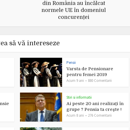
din România au încălcat
normele UE în domeniul
concurenței
ea să vă intereseze
Pensii
Varsta de Pensionare
pentru femei 2019
Acum 9 ani
880 Comentarii
Stiri si informatii
nsie
Ai peste 20 ani realizați în
grupe ? Pensia ta crește !
Acum 8 ani
276 Comentarii