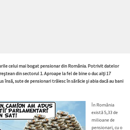
turile celui mai bogat pensionar din România. Potrivit datelor
eştean din sectorul 1. Aproape la fel de bine o duc alţi 17
s însă, sute de pensionari trăiesc în sărăcie şi abia dacă au bani
În România
există 5,33 de
milioane de
pensionari, cu o