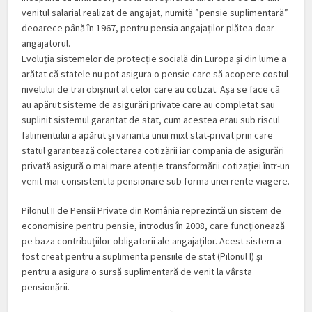
venitul salarial realizat de angajat, numită ”pensie suplimentară”
deoarece până în 1967, pentru pensia angajaților plătea doar
angajatorul.
Evoluția sistemelor de protecție socială din Europa și din lume a
arătat că statele nu pot asigura o pensie care să acopere costul
nivelului de trai obișnuit al celor care au cotizat. Așa se face că
au apărut sisteme de asigurări private care au completat sau
suplinit sistemul garantat de stat, cum acestea erau sub riscul
falimentului a apărut și varianta unui mixt stat-privat prin care
statul garantează colectarea cotizării iar compania de asigurări
privată asigură o mai mare atenție transformării cotizației într-un
venit mai consistent la pensionare sub forma unei rente viagere.
Pilonul II de Pensii Private din România reprezintă un sistem de
economisire pentru pensie, introdus în 2008, care funcționează
pe baza contribuțiilor obligatorii ale angajaților. Acest sistem a
fost creat pentru a suplimenta pensiile de stat (Pilonul I) și
pentru a asigura o sursă suplimentară de venit la vârsta
pensionării.