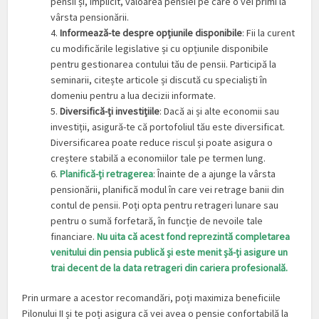
pensii și, implicit, valoarea pensiei pe care o vei primi la
vârsta pensionării.
4.
Informează-te despre opțiunile disponibile
: Fii la curent
cu modificările legislative și cu opțiunile disponibile
pentru gestionarea contului tău de pensii. Participă la
seminarii, citește articole și discută cu specialiști în
domeniu pentru a lua decizii informate.
5.
Diversifică-ți investițiile
: Dacă ai și alte economii sau
investiții, asigură-te că portofoliul tău este diversificat.
Diversificarea poate reduce riscul și poate asigura o
creștere stabilă a economiilor tale pe termen lung.
6.
Planifică-ți retragerea
: Înainte de a ajunge la vârsta
pensionării, planifică modul în care vei retrage banii din
contul de pensii. Poți opta pentru retrageri lunare sau
pentru o sumă forfetară, în funcție de nevoile tale
financiare.
Nu uita că acest fond reprezintă completarea
venitului din pensia publică și este menit șă-ți asigure un
trai decent de la data retrageri din cariera profesională.
Prin urmare a acestor recomandări, poți maximiza beneficiile
Pilonului II și te poți asigura că vei avea o pensie confortabilă la