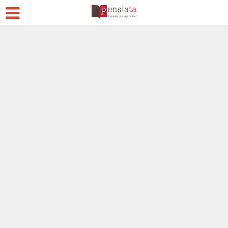
Stiri si informatii
Acum 1 an
Adaugă un comentariu
100.973 vizualizări
29 min. timp de citire