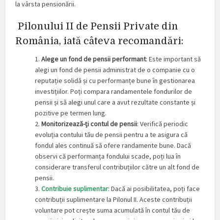
la vârsta pensionării.
Pilonului II de Pensii Private din
România, iată câteva recomandări:
1.
Alege un fond de pensii performant
: Este important să
alegi un fond de pensii administrat de o companie cu o
reputație solidă și cu performanțe bune în gestionarea
investițiilor. Poți compara randamentele fondurilor de
pensii și să alegi unul care a avut rezultate constante și
pozitive pe termen lung.
2.
Monitorizează-ți contul de pensii
: Verifică periodic
evoluția contului tău de pensii pentru a te asigura că
fondul ales continuă să ofere randamente bune. Dacă
observi că performanța fondului scade, poți lua în
considerare transferul contribuțiilor către un alt fond de
pensii.
3.
Contribuie suplimentar
: Dacă ai posibilitatea, poți face
contribuții suplimentare la Pilonul II. Aceste contribuții
voluntare pot crește suma acumulată în contul tău de