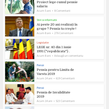
Proiect lege cumul pensie
salariu
Acum 5 ani
8 Comentarii
Stiri si informatii
Ai peste 20 ani realizați în
grupe ? Pensia ta crește !
Acum 8 ani
276 Comentarii
Legislatie
LEGE nr. 40 din 1 iunie
1991 (*republicata*) .
Acum 8 ani
Adaugă un comentariu
Pensii
Pensia pentru Limita de
Varsta 2019
Acum 14 ani
619 Comentarii
Pensii
Pensia de Invaliditate
2019
Acum 14 ani
523 Comentarii