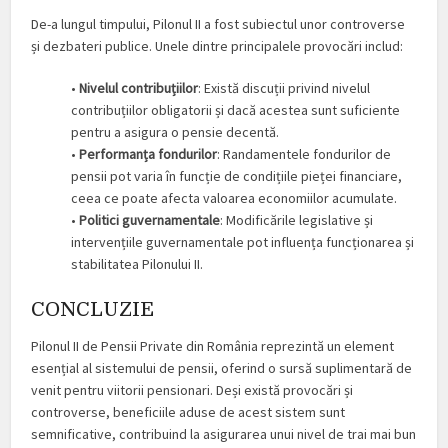
De-a lungul timpului, Pilonul II a fost subiectul unor controverse
și dezbateri publice. Unele dintre principalele provocări includ:
•
Nivelul contribuțiilor
: Există discuții privind nivelul
contribuțiilor obligatorii și dacă acestea sunt suficiente
pentru a asigura o pensie decentă.
•
Performanța fondurilor
: Randamentele fondurilor de
pensii pot varia în funcție de condițiile pieței financiare,
ceea ce poate afecta valoarea economiilor acumulate.
•
Politici guvernamentale
: Modificările legislative și
intervențiile guvernamentale pot influența funcționarea și
stabilitatea Pilonului II.
CONCLUZIE
Pilonul II de Pensii Private din România reprezintă un element
esențial al sistemului de pensii, oferind o sursă suplimentară de
venit pentru viitorii pensionari. Deși există provocări și
controverse, beneficiile aduse de acest sistem sunt
semnificative, contribuind la asigurarea unui nivel de trai mai bun