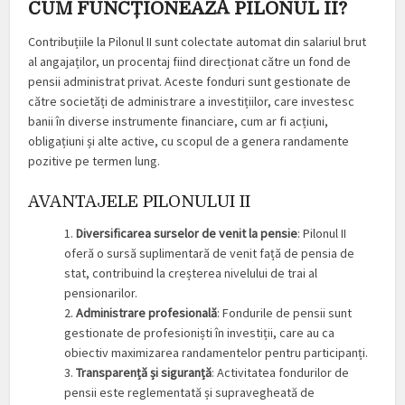
CUM FUNCȚIONEAZĂ PILONUL II?
Contribuțiile la Pilonul II sunt colectate automat din salariul brut
al angajaților, un procentaj fiind direcționat către un fond de
pensii administrat privat. Aceste fonduri sunt gestionate de
către societăți de administrare a investițiilor, care investesc
banii în diverse instrumente financiare, cum ar fi acțiuni,
obligațiuni și alte active, cu scopul de a genera randamente
pozitive pe termen lung.
AVANTAJELE PILONULUI II
1.
Diversificarea surselor de venit la pensie
: Pilonul II
oferă o sursă suplimentară de venit față de pensia de
stat, contribuind la creșterea nivelului de trai al
pensionarilor.
2.
Administrare profesională
: Fondurile de pensii sunt
gestionate de profesioniști în investiții, care au ca
obiectiv maximizarea randamentelor pentru participanți.
3.
Transparență și siguranță
: Activitatea fondurilor de
pensii este reglementată și supravegheată de