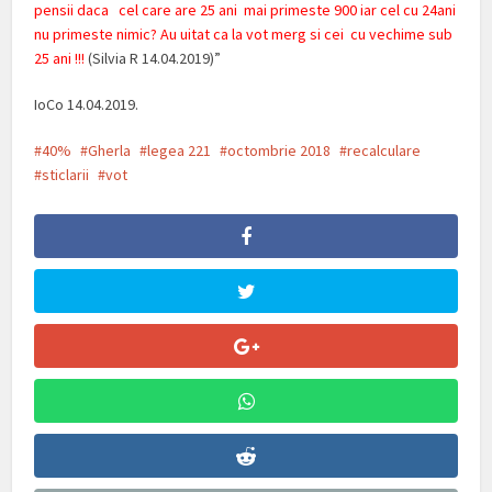
pensii daca cel care are 25 ani mai primeste 900 iar cel cu 24ani
nu primeste nimic? Au uitat ca la vot merg si cei cu vechime sub
25 ani !!!
(Silvia R 14.04.2019)”
IoCo 14.04.2019.
40%
Gherla
legea 221
octombrie 2018
recalculare
sticlarii
vot