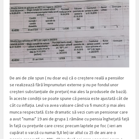
De ani de zile spun ( nu doar eu) că o creștere reală a pensiilor
se realizează fără împrumuturi externe și nu pe fondul unor
creșteri substanțiale de prețuri( mai ales la produsele de bază).
În aceste condiții se poate spune că pensia este ajustată cât de
cât cu inflația. Leul va avea valoare când va fi muncit și mai ales
munca respectată. Este dramatic să vezi cum un pensionar care
a avut ”numai” 19 ani de grupa 1 rămâne cu pensia înghețată față
în față cu prețurile care cresc precum laptele pe foc ( ieri am
cupărat o varză cu numai 9,8 lei) iar altul cu 25 de ani are o