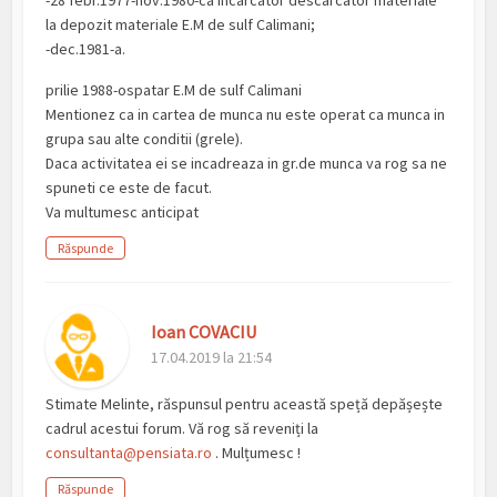
-28 febr.1977-nov.1980-ca incarcator descarcator materiale
la depozit materiale E.M de sulf Calimani;
-dec.1981-a.
prilie 1988-ospatar E.M de sulf Calimani
Mentionez ca in cartea de munca nu este operat ca munca in
grupa sau alte conditii (grele).
Daca activitatea ei se incadreaza in gr.de munca va rog sa ne
spuneti ce este de facut.
Va multumesc anticipat
Răspunde
Ioan COVACIU
17.04.2019 la 21:54
Stimate Melinte, răspunsul pentru această speță depășește
cadrul acestui forum. Vă rog să reveniți la
consultanta@pensiata.ro
. Mulțumesc !
Răspunde