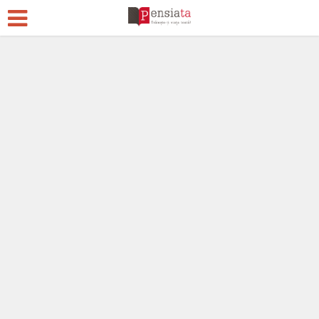
Stiri si informatii
Acum 7 ani
2 Comentarii
101.085 vizualizări
11 min. timp de citire