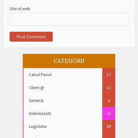
Site-ul web
CATEGORII
Calcul Pensii
17
Client @
11
General
4
Indemnizatii
23
Legislatie
69