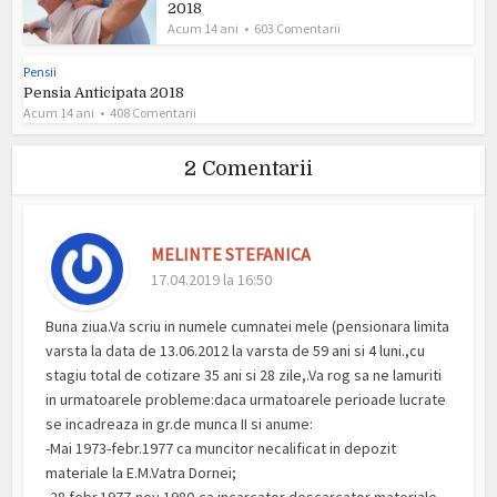
2018
Acum 14 ani
603 Comentarii
Pensii
Pensia Anticipata 2018
Acum 14 ani
408 Comentarii
2 Comentarii
MELINTE STEFANICA
17.04.2019 la 16:50
Buna ziua.Va scriu in numele cumnatei mele (pensionara limita
varsta la data de 13.06.2012 la varsta de 59 ani si 4 luni.,cu
stagiu total de cotizare 35 ani si 28 zile,.Va rog sa ne lamuriti
in urmatoarele probleme:daca urmatoarele perioade lucrate
se incadreaza in gr.de munca II si anume:
-Mai 1973-febr.1977 ca muncitor necalificat in depozit
materiale la E.M.Vatra Dornei;