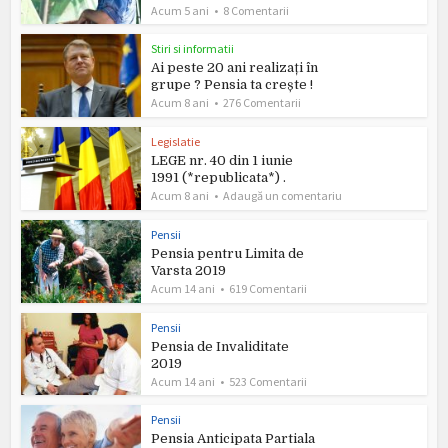
Acum 5 ani
8 Comentarii
Stiri si informatii
Ai peste 20 ani realizați în
grupe ? Pensia ta crește !
Acum 8 ani
276 Comentarii
Legislatie
LEGE nr. 40 din 1 iunie
1991 (*republicata*) .
Acum 8 ani
Adaugă un comentariu
Pensii
Pensia pentru Limita de
Varsta 2019
Acum 14 ani
619 Comentarii
Pensii
Pensia de Invaliditate
2019
Acum 14 ani
523 Comentarii
Pensii
Pensia Anticipata Partiala