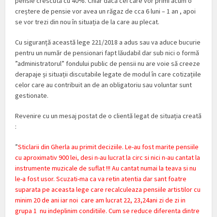
pensie crescută cu 40%. Chiar dacă cei care vor primi acum o
creștere de pensie vor avea un răgaz de cca 6 luni – 1 an , apoi
se vor trezi din nou în situația de la care au plecat.
Cu siguranță această lege 221/2018 a adus sau va aduce bucurie
pentru un număr de pensionari fapt lăudabil dar sub nici o formă
”administratorul” fondului public de pensii nu are voie să creeze
derapaje și situații discutabile legate de modul în care cotizațiile
celor care au contribuit an de an obligatoriu sau voluntar sunt
gestionate.
Revenire cu un mesaj postat de o clientă legat de situația creată
:
”
Sticlarii din Gherla au primit deciziile. Le-au fost marite pensiile
cu aproximativ 900 lei, desi n-au lucrat la circ si nici n-au cantat la
instrumente muzicale de suflat !!! Au cantat numai la teava si nu
le-a fost usor. Scuzati-ma ca va retin atentia dar sant foatre
suparata pe aceasta lege care recalculeaza pensiile artistilor cu
minim 20 de ani iar noi care am lucrat 22, 23,24ani zi de zi in
grupa 1 nu indeplinim conditiile. Cum se reduce diferenta dintre